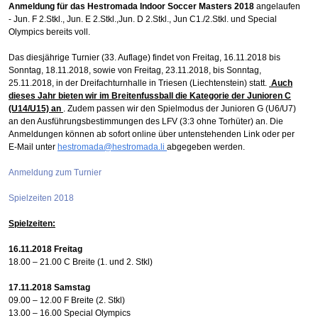
Anmeldung für das Hestromada Indoor Soccer Masters 2018
angelaufen
- Jun. F 2.Stkl., Jun. E 2.Stkl.,Jun. D 2.Stkl., Jun C1./2.Stkl. und Special
Olympics bereits voll.
Das diesjährige Turnier (33. Auflage) findet von Freitag, 16.11.2018 bis
Sonntag, 18.11.2018, sowie von Freitag, 23.11.2018, bis Sonntag,
25.11.2018, in der Dreifachturnhalle in Triesen (Liechtenstein) statt.
Auch
dieses Jahr bieten wir im Breitenfussball die Kategorie der Junioren C
(U14/U15) an
. Zudem passen wir den Spielmodus der Junioren G (U6/U7)
an den Ausführungsbestimmungen des LFV (3:3 ohne Torhüter) an. Die
Anmeldungen können ab sofort online über untenstehenden Link oder per
E-Mail unter
hestromada
@
hestromada.li
abgegeben werden.
Anmeldung zum Turnier
Spielzeiten 2018
Spielzeiten:
16.11.2018
Freitag
18.00 – 21.00 C Breite (1. und 2. Stkl)
17.11.2018
Samstag
09.00 – 12.00 F Breite (2. Stkl)
13.00 – 16.00 Special Olympics