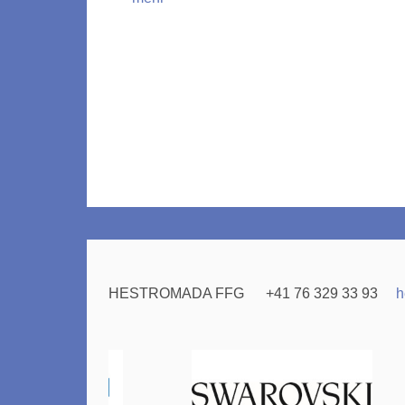
HESTROMADA FFG
+41 76 329 33 93
h