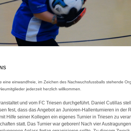
INS
ie eine einwandfreie, im Zeichen des Nachwuchsfussballs stehende Org
 Neumitglieder jederzeit herzlich willkommen.
anstaltet und vom FC Triesen durchgeführt. Daniel Cutillas ste
esen fest, dass das Angebot an Junioren-Hallenturnieren in der 
it Hilfe seiner Kollegen ein eigenes Turnier in Triesen zu vera
chaften statt. Das Turnier war geboren! Nach vier Austragunge
 gelungenen Anlass fortan organisieren sollte. Zu diesem Zwe