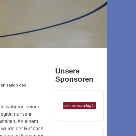
Unsere
Sponsoren
anisation des
llte während seiner
Region nur sehr
nstalten. An einem
n wurde der Ruf nach
ck wurde im November