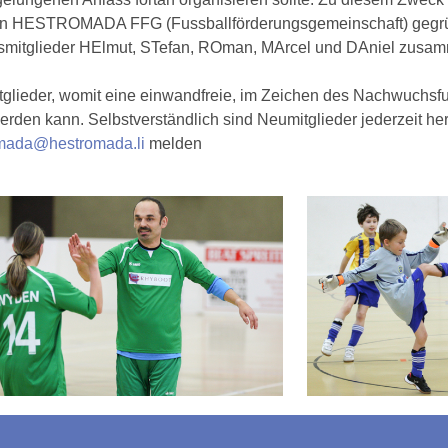
rein HESTROMADA FFG (Fussballförderungsgemeinschaft) gegrü
mitglieder HElmut, STefan, ROman, MArcel und DAniel zusamm
itglieder, womit eine einwandfreie, im Zeichen des Nachwuchsf
erden kann. Selbstverständlich sind Neumitglieder jederzeit he
mada
@
hestromada.li
melden