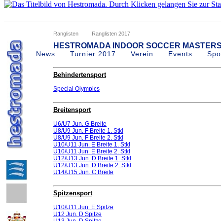
Ranglisten
Ranglisten 2017
HESTROMADA INDOOR SOCCER MASTERS
News
Turnier 2017
Verein
Events
Spo
Behindertensport
Special Olympics
Breitensport
U6/U7 Jun. G Breite
U8/U9 Jun. F Breite 1. Stkl
U8/U9 Jun. F Breite 2. Stkl
U10/U11 Jun. E Breite 1. Stkl
U10/U11 Jun. E Breite 2. Stkl
U12/U13 Jun. D Breite 1. Stkl
U12/U13 Jun. D Breite 2. Stkl
U14/U15 Jun. C Breite
Spitzensport
U10/U11 Jun. E Spitze
U12 Jun. D Spitze