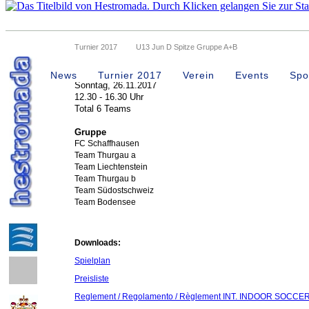
Turnier 2017
U13 Jun D Spitze Gruppe A+B
U13 Jun. D Spitze
News
Turnier 2017
Verein
Events
Spo
Sonntag, 26.11.2017
12.30 - 16.30 Uhr
Total 6 Teams
Gruppe
FC Schaffhausen
Team Thurgau a
Team Liechtenstein
Team Thurgau b
Team Südostschweiz
Team Bodensee
Downloads:
Spielplan
Preisliste
Reglement / Regolamento / Règlement INT. INDOOR SOCC