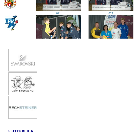
021
022
025
026
SEITENBLICK