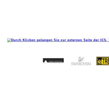
031
032