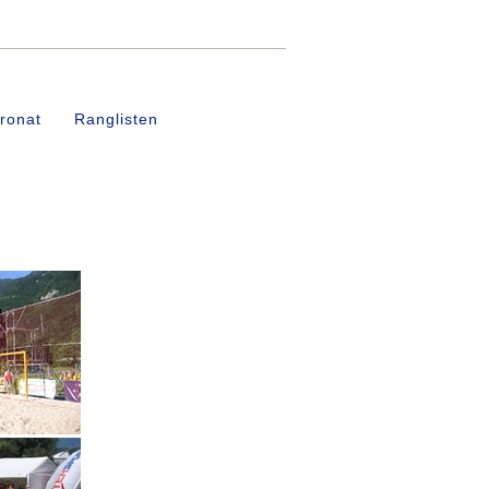
effer von 1 bis 9
ronat
Ranglisten