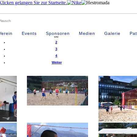
Plausch
Tr
Verein
Events
Sponsoren
Medien
Galerie
Pat
[
1
]
2
3
4
Weiter