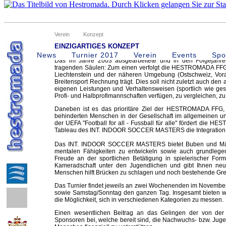
Verein
Konzept
EINZIGARTIGES KONZEPT
News
Turnier 2017
Verein
Events
Spo
Das im Jahre 2003 ausgearbeitete und in den Folgejahr
tragenden Säulen: Zum einen verfolgt die HESTROMADA FFG d
Liechtenstein und der näheren Umgebung (Ostschweiz, Vora
Breitensport Rechnung trägt. Dies soll nicht zuletzt auch de
eigenen Leistungen und Verhaltensweisen (sportlich wie gesel
Profi- und Halbprofimannschaften verfügen, zu vergleichen, zu
Daneben ist es das prioritäre Ziel der HESTROMADA FFG, v
behinderten Menschen in der Gesellschaft im allgemeinen 
der UEFA "Football for all - Fussball für alle" fördert di
Tableau des INT. INDOOR SOCCER MASTERS die Integration de
Das INT. INDOOR SOCCER MASTERS bietet Buben und Mädche
mentalen Fähigkeiten zu entwickeln sowie auch grundlege
Freude an der sportlichen Betätigung in spielerischer Form
Kameradschaft unter den Jugendlichen und gibt Ihnen neue
Menschen hilft Brücken zu schlagen und noch bestehende Gre
Das Turnier findet jeweils an zwei Wochenenden im November in
sowie Samstag/Sonntag den ganzen Tag. Insgesamt bieten wi
die Möglichkeit, sich in verschiedenen Kategorien zu messen.
Einen wesentlichen Beitrag an das Gelingen der von der
Sponsoren bei, welche bereit sind, die Nachwuchs- bzw. Juge