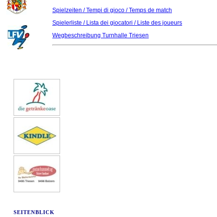
Spielzeiten / Tempi di gioco / Temps de match
Spielerliste / Lista dei giocatori / Liste des joueurs
Wegbeschreibung Turnhalle Triesen
SEITENBLICK