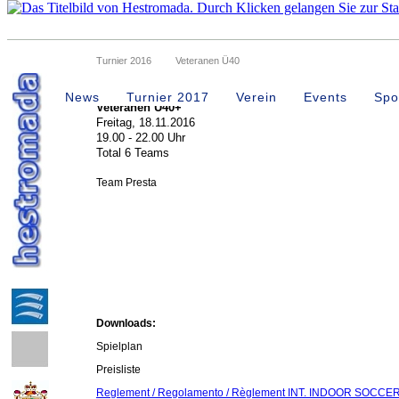
Turnier 2016
Veteranen Ü40
News
Turnier 2017
Verein
Events
Spo
Veteranen Ü40+
Freitag, 18.11.2016
19.00 - 22.00 Uhr
Total 6 Teams
Team Presta
Downloads:
Spielplan
Preisliste
Reglement / Regolamento / Règlement INT. INDOOR SOCC