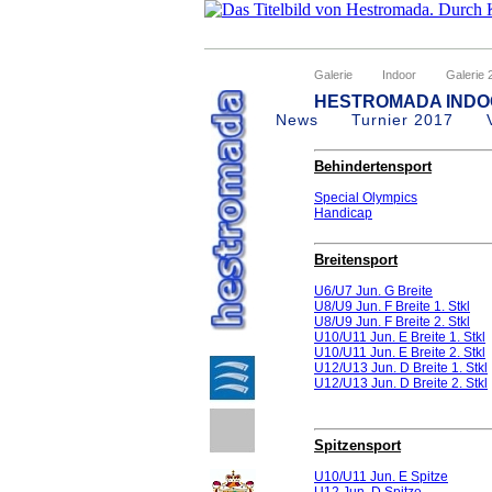
Galerie
Indoor
Galerie 
HESTROMADA INDO
News
Turnier 2017
Behindertensport
Special Olympics
Handicap
Breitensport
U6/U7 Jun. G Breite
U8/U9 Jun. F Breite 1. Stkl
U8/U9 Jun. F Breite 2. Stkl
U10/U11 Jun. E Breite 1. Stkl
U10/U11 Jun. E Breite 2. Stkl
U12/U13 Jun. D Breite 1. Stkl
U12/U13 Jun. D Breite 2. Stkl
Spitzensport
U10/U11 Jun. E Spitze