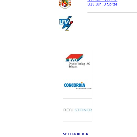
U12 Jun. D Spitze
U13 Jun. D Spitze
SEITENBLICK