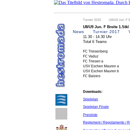
Turnier 2015
U8/U9 Jun. F Br
U8/U9 Jun. F Breite 1.Stkl
News
Samstag, 21.11.2015
Turnier 2017
11.30 - 14.30 Uhr
Total 6 Teams
FC Triesenberg
FC Vaduz
FC Triesen a
USV Eschen Mauren a
USV Eschen Mauren b
FC Balzers
Downloads:
Spielplan
Spielplan Finale
Preisliste
Reglement / Regolamento 