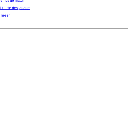
/ Temps de match
ri / Liste des joueurs
Triesen