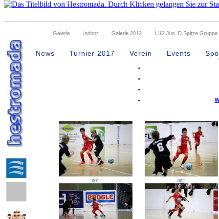
Galerie
Indoor
Galerie 2012
U12 Jun. D Spitze Gruppe 
207 Treffer gefunden
News
Turnier 2017
Verein
Events
Spo
W
001
002