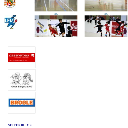
005
006
009
010
013
014
SEITENBLICK