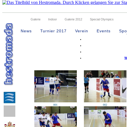
Galerie
Indoor
Galerie 2012
Special Olympics
96 Treffer gefunden
News
Turnier 2017
Verein
Events
Spo
W
001
002