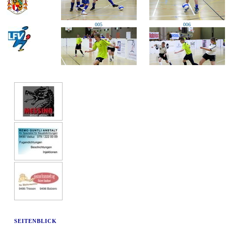
005
006
009
010
013
014
SEITENBLICK